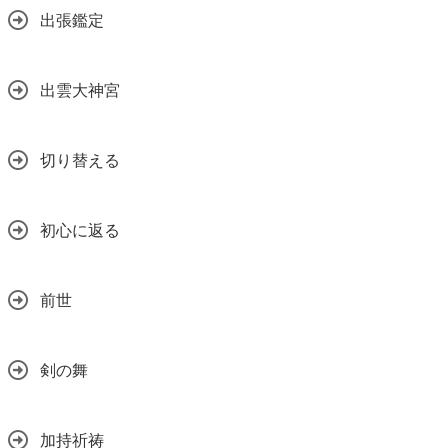
出張鑑定
出雲大神宮
切り替える
初心に返る
前世
剣の舞
加持祈祷