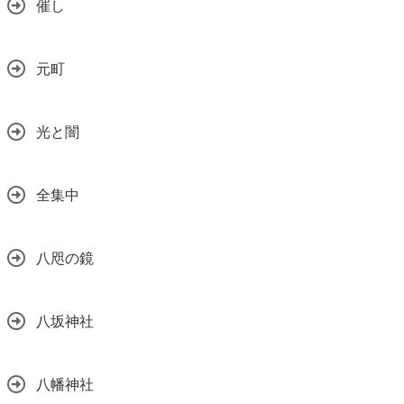
催し
元町
光と闇
全集中
八咫の鏡
八坂神社
八幡神社