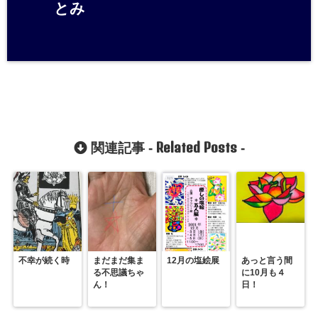
とみ
Related Posts
関連記事 -
-
不幸が続く時
まだまだ集ま
12月の塩絵展
あっと言う間
る不思議ちゃ
に10月も４
ん！
日！