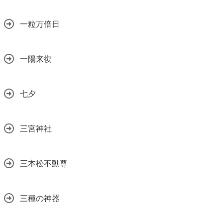
一粒万倍日
一陽来復
七夕
三宮神社
三本松不動尊
三種の神器