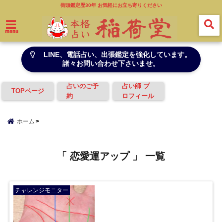
街頭鑑定歴30年 お気軽にお立ち寄りください
menu
LINE、電話占い、出張鑑定を強化しています。
諸々お問い合わせ下さいませ。
占いのご予
占い師 プ
TOPページ
約
ロフィール
ホーム
「 恋愛運アップ 」 一覧
チャレンジモニター