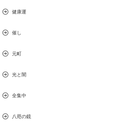
健康運
催し
元町
光と闇
全集中
八咫の鏡