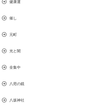
健康運
催し
元町
光と闇
全集中
八咫の鏡
八坂神社