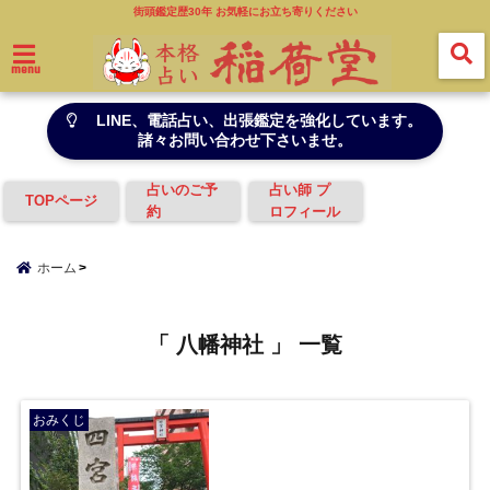
街頭鑑定歴30年 お気軽にお立ち寄りください
menu
LINE、電話占い、出張鑑定を強化しています。
諸々お問い合わせ下さいませ。
占いのご予
占い師 プ
TOPページ
約
ロフィール
ホーム
「 八幡神社 」 一覧
おみくじ