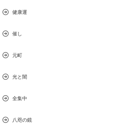
健康運
催し
元町
光と闇
全集中
八咫の鏡