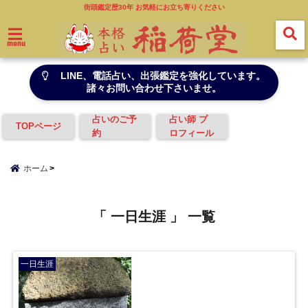
街頭鑑定歴30年 お気軽にお立ち寄りください
menu
LINE、電話占い、出張鑑定を強化しています。
諸々お問い合わせ下さいませ。
占いのご予
占い師 プ
TOPページ
約
ロフィール
ホーム
「 一日生涯 」 一覧
一日生涯