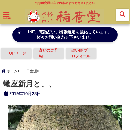
街頭鑑定歴30年 お気軽にお立ち寄りください
menu
LINE、電話占い、出張鑑定を強化しています。
諸々お問い合わせ下さいませ。
占いのご予
占い師 プ
TOPページ
約
ロフィール
ホーム
一日生涯
蠍座新月と、、
2019年10月28日