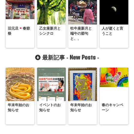
旧元旦
春節
乙女座新月と
牡牛座新月と
人が逝くと言
祭
シンクロ
端午の節句
うこと
と、、
New Posts
最新記事 -
-
年末年始のお
イベントのお
年末年始のお
春のキャンペ
知らせ
知らせ
知らせ
ーン