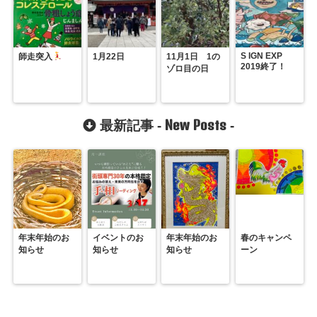
S IGN EXP
師走突入
1月22日
11月1日 1の
2019終了！
ゾロ目の日
New Posts
最新記事 -
-
年末年始のお
イベントのお
年末年始のお
春のキャンペ
知らせ
知らせ
知らせ
ーン