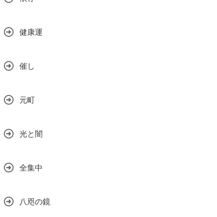
健康運
催し
元町
光と闇
全集中
八咫の鏡