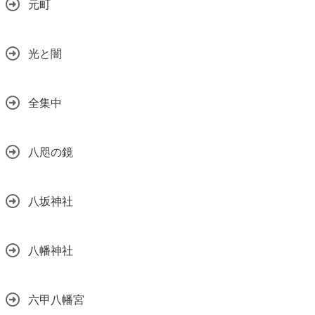
元町
光と闇
全集中
八咫の鏡
八坂神社
八幡神社
六甲八幡宮