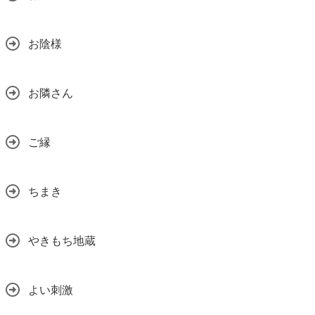
お陰様
お隣さん
ご縁
ちまき
やきもち地蔵
よい刺激