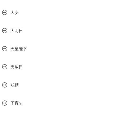
大安
大明日
天皇陛下
天赦日
妖精
子育て