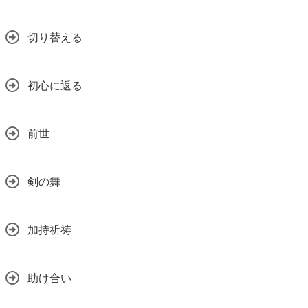
切り替える
初心に返る
前世
剣の舞
加持祈祷
助け合い