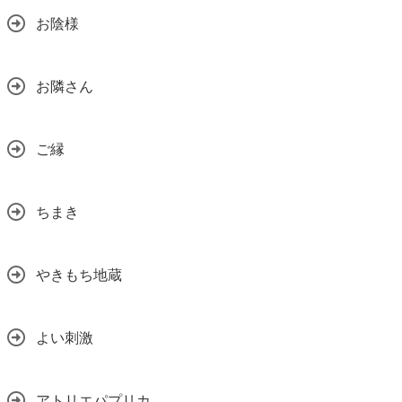
お陰様
お隣さん
ご縁
ちまき
やきもち地蔵
よい刺激
アトリエパプリカ