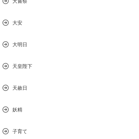
大嘗祭
大安
大明日
天皇陛下
天赦日
妖精
子育て