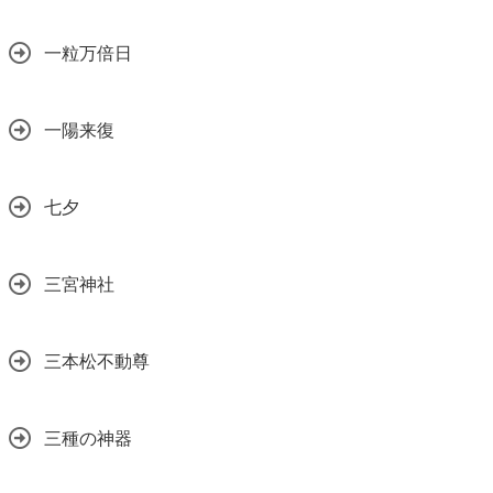
一粒万倍日
一陽来復
七夕
三宮神社
三本松不動尊
三種の神器