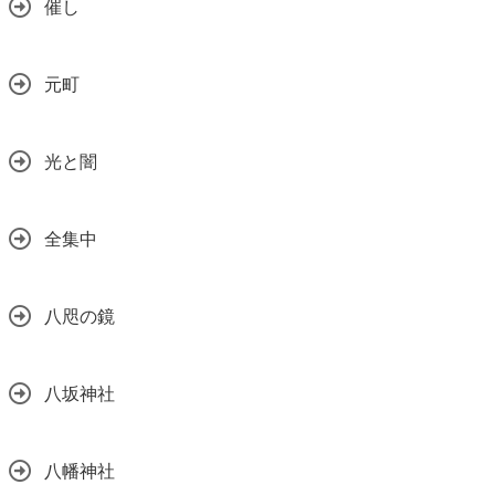
催し
元町
光と闇
全集中
八咫の鏡
八坂神社
八幡神社