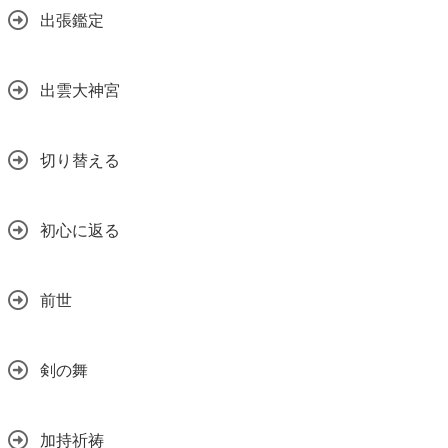
出張鑑定
出雲大神宮
切り替える
初心に返る
前世
剣の舞
加持祈祷