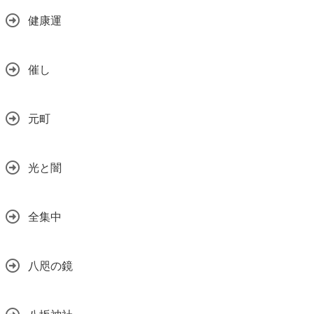
健康運
催し
元町
光と闇
全集中
八咫の鏡