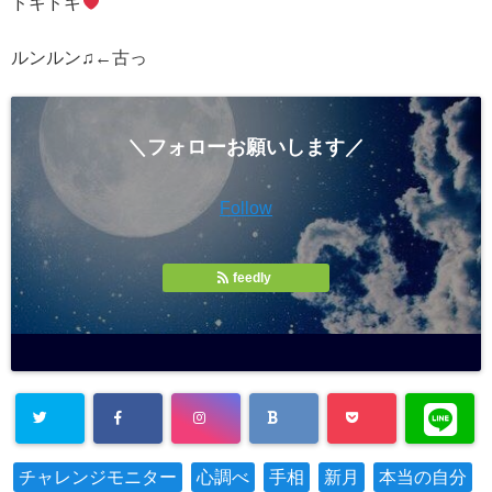
ドキドキ
ルンルン♫←古っ
＼フォローお願いします／
Follow
feedly
チャレンジモニター
心調べ
手相
新月
本当の自分