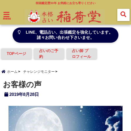
街頭鑑定歴30年 お気軽にお立ち寄りください
menu
LINE、電話占い、出張鑑定を強化しています。
諸々お問い合わせ下さいませ。
占いのご予
占い師 プ
TOPページ
約
ロフィール
ホーム
チャレンジモニター
お客様の声
2019年8月28日