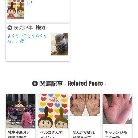
ト！
Next
次の記事 -
-
よくないことが続くか
ら、、
Related Posts
関連記事 -
-
牡牛座新月と
ベルコさんで
なんだか疲れ
チャレンジモ
端午の節句
イベント！
が溜まって
ニター⑤