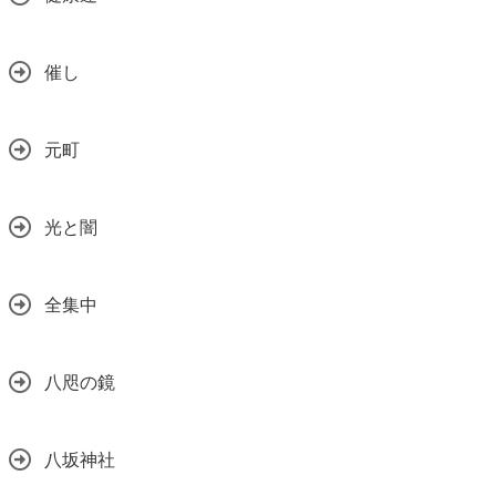
催し
元町
光と闇
全集中
八咫の鏡
八坂神社