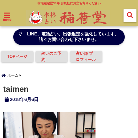
街頭鑑定歴30年 お気軽にお立ち寄りください
menu
LINE、電話占い、出張鑑定を強化しています。
諸々お問い合わせ下さいませ。
占いのご予
占い師 プ
TOPページ
約
ロフィール
ホーム
taimen
2018年6月6日